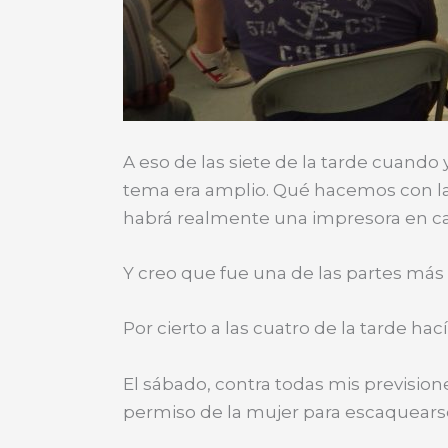
A eso de las siete de la tarde cuand
tema era amplio. Qué hacemos con la
habrá realmente una impresora en ca
Y creo que fue una de las partes más
Por cierto a las cuatro de la tarde hac
El sábado, contra todas mis previsione
permiso de la mujer para escaquearse