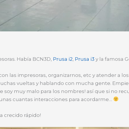
resoras. Había BCN3D,
Prusa i2
,
Prusa i3
y la famosa G
con las impresoras, organizarnos, etc y atender a lo
uchas vueltas y hablando con mucha gente. Empiez
ue soy muy malo para los nombres! así que si no re
r unas cuantas interacciones para acordarme…
 crecido rápido!