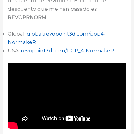
descuento de Revopoint. El código de
descuento que me han pasado es
REVOPRNORM
.
Global:
global.revopoint3d.com/pop4-
NormakeR
USA:
revopoint3d.com/POP_4-NormakeR