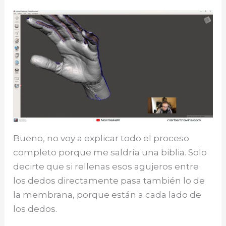
Bueno, no voy a explicar todo el proceso
completo porque me saldría una biblia. Solo
decirte que si rellenas esos agujeros entre
los dedos directamente pasa también lo de
la membrana, porque están a cada lado de
los dedos.