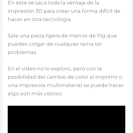
En este se saca toda la ventaja de la
impresión 3D para crear una forma difícil de
hacer en otra tecnología.
Sale una pieza ligera de menos de 10g que
puedes colgar de cualquier rama sin
problemas.
En el vídeo no lo exploro, pero con la
posibilidad del cambio de color al imprimir o
una impresora multimaterial se puede hacer
algo aún más vistoso.