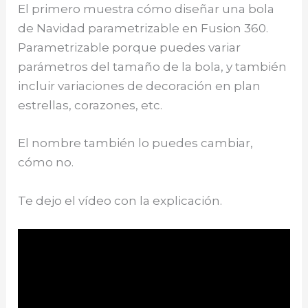
El primero muestra cómo diseñar una bola
de Navidad parametrizable en Fusion 360.
Parametrizable porque puedes variar
parámetros del tamaño de la bola, y también
incluir variaciones de decoración en plan
estrellas, corazones, etc.
El nombre también lo puedes cambiar,
cómo no.
Te dejo el vídeo con la explicación.