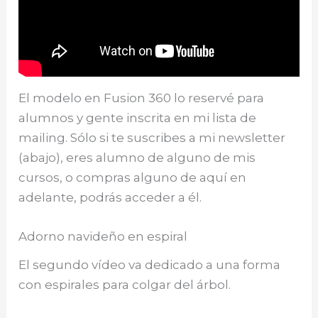
El modelo en Fusion 360 lo reservé para
alumnos y gente inscrita en mi lista de
mailing. Sólo si te suscribes a mi newsletter
(abajo), eres alumno de alguno de mis
cursos, o compras alguno de aquí en
adelante, podrás acceder a él.
Adorno navideño en espiral
El segundo vídeo va dedicado a una forma
con espirales para colgar del árbol.