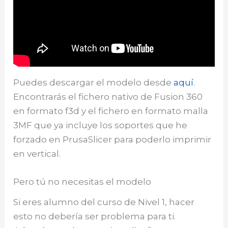
Puedes descargar el modelo desde
aquí
.
Encontrarás el fichero nativo de Fusion 360
en formato f3d y el fichero en formato malla
3MF que ya incluye los soportes que he
forzado en PrusaSlicer para poderlo imprimir
en vertical.
Pero tú no necesitas el modelo
Si eres alumno del curso de Nivel 1, hacer
esto no debería ser problema para ti.