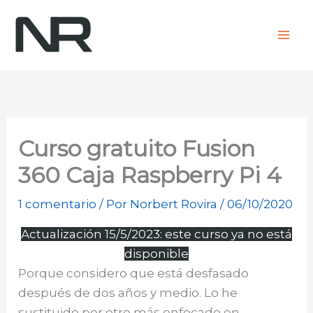
Ir
al
contenido
Curso gratuito Fusion
360 Caja Raspberry Pi 4
1 comentario
/ Por
Norbert Rovira
/
06/10/2020
Actualización 15/5/2023: este curso ya no está
disponible
Porque considero que está desfasado
después de dos años y medio. Lo he
sustituido por otro más enfocado en