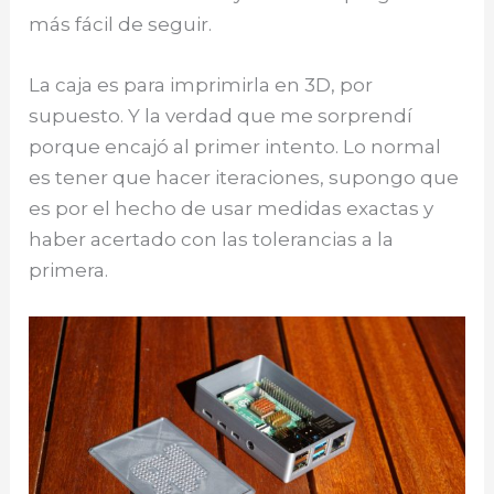
más fácil de seguir.
La caja es para imprimirla en 3D, por
supuesto. Y la verdad que me sorprendí
porque encajó al primer intento. Lo normal
es tener que hacer iteraciones, supongo que
es por el hecho de usar medidas exactas y
haber acertado con las tolerancias a la
primera.