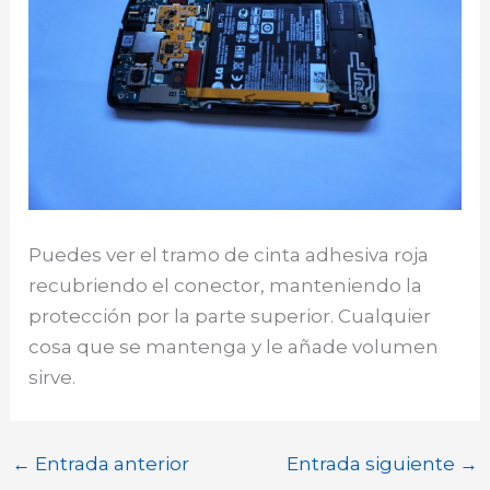
Puedes ver el tramo de cinta adhesiva roja
recubriendo el conector, manteniendo la
protección por la parte superior. Cualquier
cosa que se mantenga y le añade volumen
sirve.
←
Entrada anterior
Entrada siguiente
→